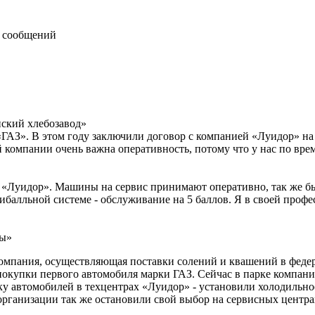
 сообщений
ский хлебозавод»
«ГАЗ». В этом году заключили договор с компанией «Луидор» на
 компании очень важна оперативность, потому что у нас по вре
х «Луидор». Машины на сервис принимают оперативно, так же бы
ибалльной системе - обслуживание на 5 баллов. Я в своей проф
ры»
мпания, осуществляющая поставки солений и квашений в федера
покупки первого автомобиля марки ГАЗ. Сейчас в парке компани
у автомобилей в техцентрах «Луидор» - установили холодильно
 организации так же остановили свой выбор на сервисных цент