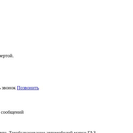
фертой.
ь звонок
Позвонить
 сообщений
авто. Техобслуживание автомобилей марки ГАЗ.