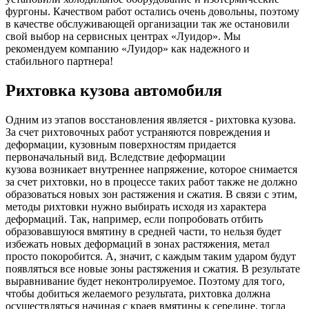
фургоны. Качеством работ остались очень довольны, поэтому
в качестве обслуживающей организации так же остановили
свой выбор на сервисных центрах «Луидор». Мы
рекомендуем компанию «Луидор» как надежного и
стабильного партнера!
Рихтовка кузова автомобиля
Одним из этапов восстановления является - рихтовка кузова.
За счет рихтовочных работ устраняются повреждения и
деформации, кузовным поверхностям придается
первоначальный вид. Вследствие деформации
кузова возникает внутреннее напряжение, которое снимается
за счет рихтовки, но в процессе таких работ также не должно
образоваться новых зон растяжения и сжатия. В связи с этим,
методы рихтовки нужно выбирать исходя из характера
деформаций. Так, например, если попробовать отбить
образовавшуюся вмятину в средней части, то нельзя будет
избежать новых деформаций в зонах растяжения, метал
просто покоробится. А, значит, с каждым таким ударом будут
появляться все новые зоны растяжения и сжатия. В результате
выравнивание будет неконтролируемое. Поэтому для того,
чтобы добиться желаемого результата, рихтовка должна
осуществляться начиная с краев вмятины к середине, тогда