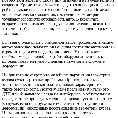
поворотах и ведет в сторону при движении на внушительной
скорости. Кроме этого, может ощущаться вибрация в рулевой
рейке, а также появляются несвойственные звуки. Помимо
чисто технических моментов, изменения в геометрии
ухудшают заводскую обтекаемость авто. В результате,
возрастает сопротивление воздуха и двигателю приходится
затрачивать больше энергии, что ведет к увеличению расхода
топлива.
Если вы столкнулись с описанной выше проблемой, в нашем
автосервисе вам помогут. Мы оценим состояние автомобиля и
отремонтируем его по доступной цене. У нас есть все
необходимое для подобных работ оборудование и опыт,
который позволяет нам исправлять даже самые сложные
деформации.
Ни для кого не секрет, что малейшие нарушения геометрии
кузова сулят серьезные проблемы. Причем, не только
эстетические, но и в контексте ходовых характеристик, а
также безопасности. Поэтому, даже после незначительного
ДТП или банального наезда на яму/бордюр, в обязательном
порядке стоит проводить специализированную диагностику.
В случае, если обнаружены изменения в конструкции и
деформации, необходимо восстановление геометрии кузова.
Иначе, автовладелец рано или поздно столкнется с
непредсказуемым поведением своей машины.